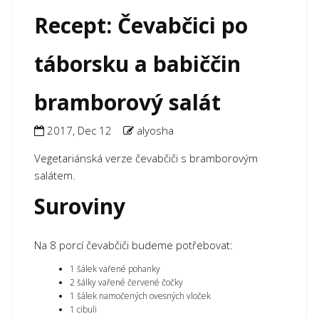
Recept: Čevabčici po
táborsku a babiččin
bramborový salát
2017, Dec 12
alyosha
Vegetariánská verze čevabčiči s bramborovým
salátem.
Suroviny
Na 8 porcí čevabčiči budeme potřebovat:
1 šálek vařené pohanky
2 šálky vařené červené čočky
1 šálek namočených ovesných vloček
1 cibuli