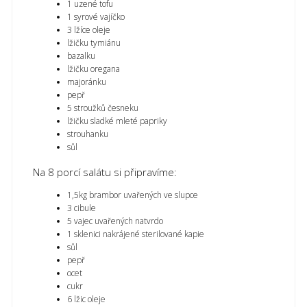
1 uzené tofu
1 syrové vajíčko
3 lžíce oleje
lžičku tymiánu
bazalku
lžičku oregana
majoránku
pepř
5 stroužků česneku
lžičku sladké mleté papriky
strouhanku
sůl
Na 8 porcí salátu si připravíme:
1,5kg brambor uvařených ve slupce
3 cibule
5 vajec uvařených natvrdo
1 sklenici nakrájené sterilované kapie
sůl
pepř
ocet
cukr
6 lžic oleje