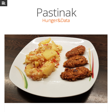
Pastinak
Pastinak
Hunger&Data
Vaření
Math