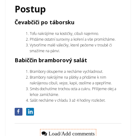
Postup
Čevabčiči po táborsku
Tofu nakrájíme na kostičky, cibuli najemno.
Přidáme ostatní suroviny a koření a vše promícháme.
Vytvoříme malé válečky, které pečeme v troubě či
smažíme na pánvi.
Babiččin bramborový salát
Brambory oloupeme a necháme vychladnout.
Brambory nakrájíme na plátky a přidáme k nim
nakrájenou cibuli, vejce, kapii, osolíme a opepříme.
Směs dochutíme trochou octa a cukru. Přilijeme olej a
lehce zamícháme.
Salát necháme v chladu 3 až 4 hodiny rozležet.
Load/Add comments