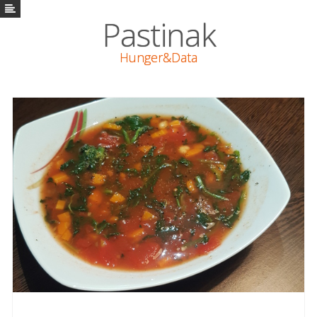
Pastinak
Pastinak
Hunger&Data
Vaření
Math