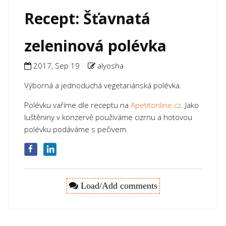
Recept: Šťavnatá
zeleninová polévka
2017, Sep 19
alyosha
Výborná a jednoduchá vegetariánská polévka.
Polévku vaříme dle receptu na
Apetitonline.cz
. Jako
luštěniny v konzervě používáme cizrnu a hotovou
polévku podáváme s pečivem.
Load/Add comments