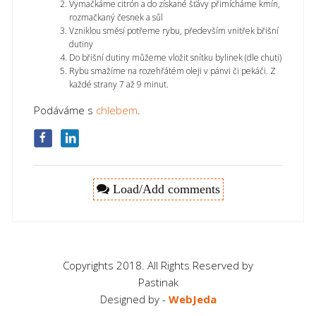
Vymačkáme citrón a do získané šťávy přimícháme kmín,
rozmačkaný česnek a sůl
Vzniklou směsí potřeme rybu, především vnitřek břišní
dutiny
Do břišní dutiny můžeme vložit snítku bylinek (dle chuti)
Rybu smažíme na rozehřátém oleji v pánvi či pekáči. Z
každé strany 7 až 9 minut.
Podáváme s
chlebem
.
Load/Add comments
Copyrights 2018. All Rights Reserved by
Pastinak
Designed by -
WebJeda