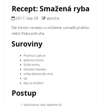
Recept: Smažená ryba
2017, Sep 28
alyosha
Dle tohoto receptu si můžeme usmažit pražmu
nebo třeba pstruha.
Suroviny
Pražma či pstruh
polovina citrónu
lžička kmínu
stroužek česneku
snítka bylinek dle chuti
sůl
olej na smažení
Postup
Vykuchanou rybu zbavíme očí