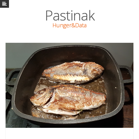
Pastinak
Pastinak
Hunger&Data
Vaření
Math