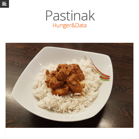
Pastinak
Pastinak
Hunger&Data
Vaření
Math