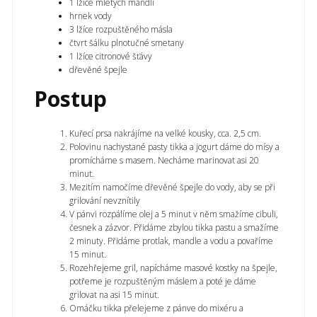
1 lžíce mletých mandlí
hrnek vody
3 lžíce rozpuštěného másla
čtvrt šálku plnotučné smetany
1 lžíce citronové šťávy
dřevěné špejle
Postup
Kuřecí prsa nakrájíme na velké kousky, cca. 2,5 cm.
Polovinu nachystané pasty tikka a jogurt dáme do mísy a
promícháme s masem. Necháme marinovat asi 20
minut.
Mezitím namočíme dřevěné špejle do vody, aby se při
grilování nevznítily
V pánvi rozpálíme olej a 5 minut v něm smažíme cibuli,
česnek a zázvor. Přidáme zbylou tikka pastu a smažíme
2 minuty. Přidáme protlak, mandle a vodu a povaříme
15 minut.
Rozehřejeme gril, napícháme masové kostky na špejle,
potřeme je rozpuštěným máslem a poté je dáme
grilovat na asi 15 minut.
Omáčku tikka přelejeme z pánve do mixéru a