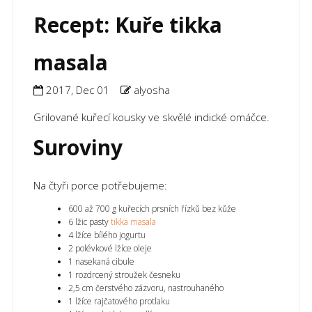
Recept: Kuře tikka
masala
2017, Dec 01
alyosha
Grilované kuřecí kousky ve skvělé indické omáčce.
Suroviny
Na čtyři porce potřebujeme:
600 až 700 g kuřecích prsních řízků bez kůže
6 lžic pasty
tikka masala
4 lžíce bílého jogurtu
2 polévkové lžíce oleje
1 nasekaná cibule
1 rozdrcený stroužek česneku
2,5 cm čerstvého zázvoru, nastrouhaného
1 lžíce rajčatového protlaku